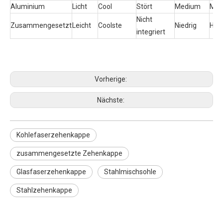
Aluminium
Licht
Cool
Stört
Medium
Med
Nicht
Zusammengesetzt
Leicht
Coolste
Niedrig
Hoc
integriert
Vorherige:
Nächste:
Kohlefaserzehenkappe
zusammengesetzte Zehenkappe
Glasfaserzehenkappe
Stahlmischsohle
Stahlzehenkappe