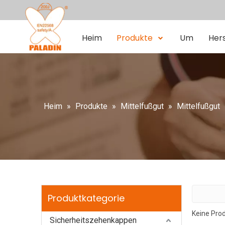
Heim
Produkte
Um
Hers
Heim
»
Produkte
»
Mittelfußgut
»
Mittelfußgut
Produktkategorie
Keine Pro
Sicherheitszehenkappen