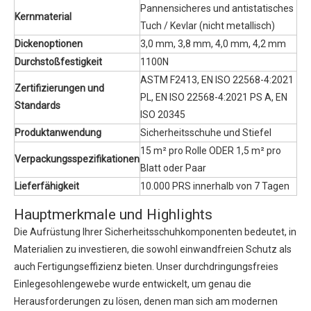
Pannensicheres und antistatisches
Kernmaterial
Tuch / Kevlar (nicht metallisch)
Dickenoptionen
3,0 mm, 3,8 mm, 4,0 mm, 4,2 mm
Durchstoßfestigkeit
1100N
ASTM F2413, EN ISO 22568-4:2021
Zertifizierungen und
PL, EN ISO 22568-4:2021 PS A, EN
Standards
ISO 20345
Produktanwendung
Sicherheitsschuhe und Stiefel
15 m² pro Rolle ODER 1,5 m² pro
Verpackungsspezifikationen
Blatt oder Paar
Lieferfähigkeit
10.000 PRS innerhalb von 7 Tagen
Hauptmerkmale und Highlights
Die Aufrüstung Ihrer Sicherheitsschuhkomponenten bedeutet, in
Materialien zu investieren, die sowohl einwandfreien Schutz als
auch Fertigungseffizienz bieten. Unser durchdringungsfreies
Einlegesohlengewebe wurde entwickelt, um genau die
Herausforderungen zu lösen, denen man sich am modernen