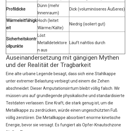
Dünn (mehr
Profildicke
Dick (voluminöseres Äußeres)
Innenraum)
Wärmeleitfähigk
Hoch (leitet
Niedrig (isoliert gut)
eit
Wärme/Kälte)
Löst
Sicherheitskontr
Metalldetektore
Läuft nahtlos durch
ollpunkte
n aus
Auseinandersetzung mit gängigen Mythen
und der Realität der Tragbarkeit
Eine alte urbane Legende besagt, dass sich eine Stahlkappe
unter extremer Belastung verbiegt und einem die Zehen
abschneidet. Dieser Amputationsirrtum bleibt völlig falsch. Wir
müssen uns auf grundlegende physikalische und standardisierte
Testdaten verlassen. Eine Kraft, die stark genug ist, um die
Metallkappe zu zerdrücken, würde einen ungeschützten Fuß
völlig zerstören. Die Metallkappe absorbiert enorme kinetische
Energie, bevor sie versagt. Es fungiert als Opfer-Knautschzone